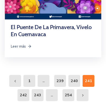
El Puente De La Primavera, Vívelo
En Cuernavaca
Leer más
...
1
239
240
241
...
242
243
254