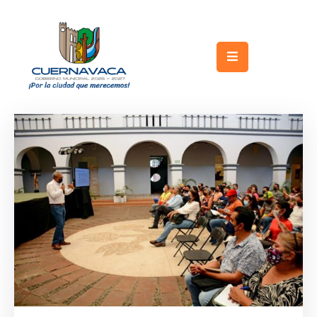
Inicio
Gobierno
Turismo
Trámites
y
Servicios
Licitaciones
Transparencia
Directorio