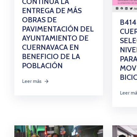
CONTINÚA LA
ENTREGA DE MÁS
OBRAS DE
B414
PAVIMENTACIÓN DEL
CUER
AYUNTAMIENTO DE
SELE
CUERNAVACA EN
NIVE
BENEFICIO DE LA
PARA
POBLACIÓN
MOVI
BICI
Leer más
Leer m