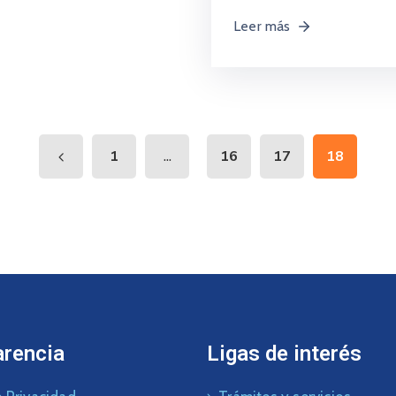
Leer más
...
1
16
17
18
arencia
Ligas de interés