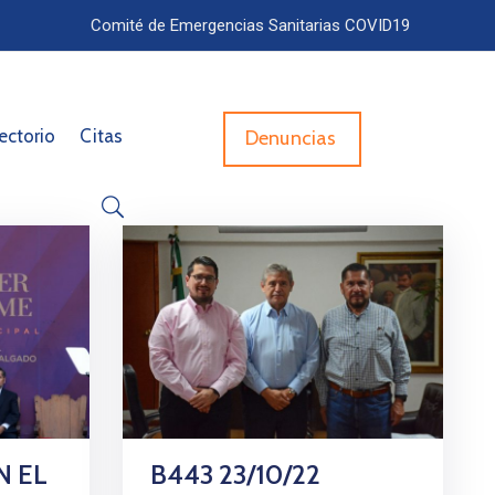
Comité de Emergencias Sanitarias COVID19
ectorio
Citas
Denuncias
N EL
B443 23/10/22