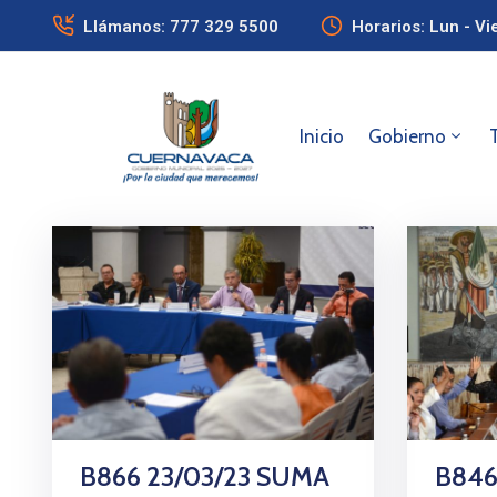
Llámanos: 777 329 5500
Horarios: Lun - Vi
Inicio
Gobierno
B866 23/03/23 SUMA
B846