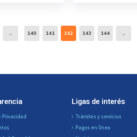
...
...
140
141
142
143
144
arencia
Ligas de interés
 Privacidad
Trámites y servicios
ntos
Pagos en línea