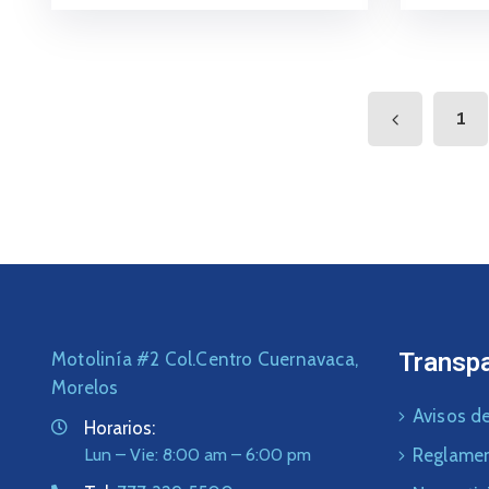
1
Transp
Motolinía #2 Col.Centro Cuernavaca,
Morelos
Avisos de
Horarios:
Lun – Vie: 8:00 am – 6:00 pm
Reglame