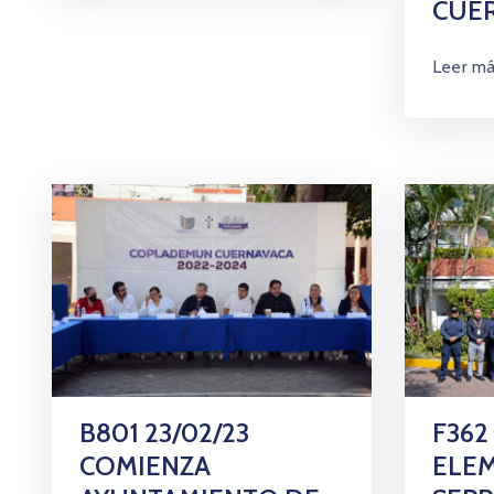
CUE
Leer m
B801 23/02/23
F362
COMIENZA
ELE