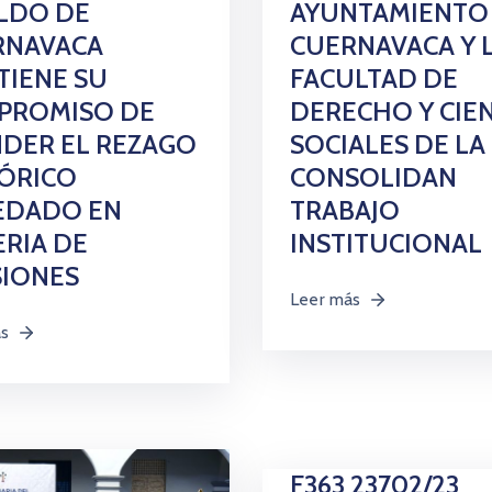
LDO DE
AYUNTAMIENTO
RNAVACA
CUERNAVACA Y 
IENE SU
FACULTAD DE
PROMISO DE
DERECHO Y CIE
DER EL REZAGO
SOCIALES DE L
ÓRICO
CONSOLIDAN
EDADO EN
TRABAJO
RIA DE
INSTITUCIONAL
SIONES
Leer más
ás
F363 23702/23