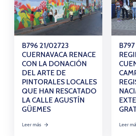
B796 21/02723
B797 
CUERNAVACA RENACE
REG
CON LA DONACIÓN
CUE
DEL ARTE DE
CAM
PINTORALES LOCALES
REGI
QUE HAN RESCATADO
NAC
LA CALLE AGUSTÍN
EXT
GÜEMES
GRA
Leer más
Leer m