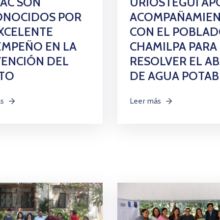
AC SON
URIÓSTEGUI AP
ONOCIDOS POR
ACOMPAÑAMIE
XCELENTE
CON EL POBLAD
EMPEÑO EN LA
CHAMILPA PARA
ENCIÓN DEL
RESOLVER EL A
ITO
DE AGUA POTAB
ás
Leer más