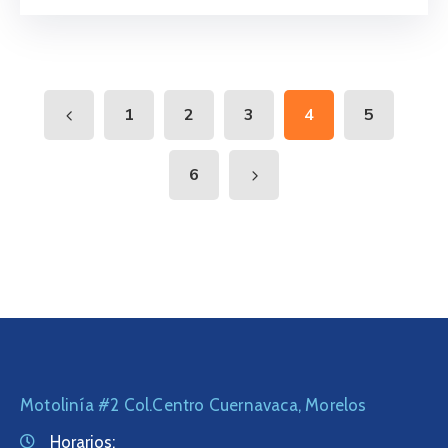
1
2
3
4
5
6
Motolinía #2 Col.Centro Cuernavaca, Morelos
Horarios: