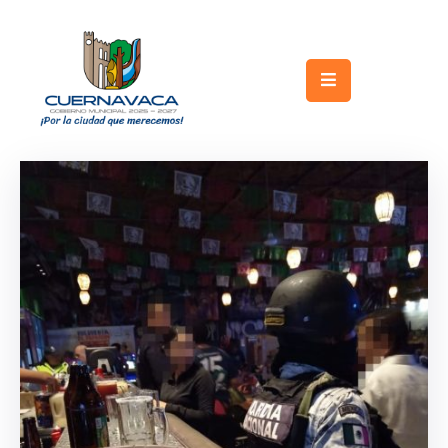
Inicio
Gobierno
Turismo
Trámites
y
Servicios
Licitaciones
Transparencia
Directorio