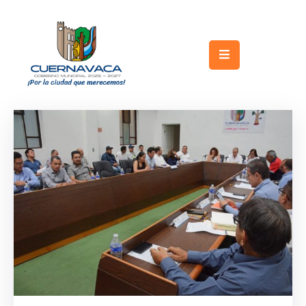
Inicio
Gobierno
Turismo
Trámites
y
Servicios
Licitaciones
Transparencia
Directorio