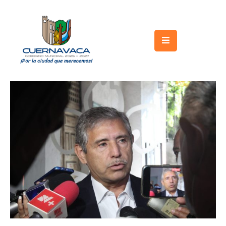
Inicio
Gobierno
Turismo
Trámites
y
Servicios
Licitaciones
Transparencia
Directorio