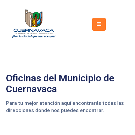
Inicio
Gobierno
Turismo
Trámites
y
Oficinas del Municipio de
Servicios
Cuernavaca
Licitaciones
Para tu mejor atención aquí encontrarás todas las
Transparencia
direcciones donde nos puedes encontrar.
Directorio