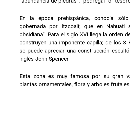
“abundancia de piedras”, “pedregal” o “tesor
En la época prehispánica, conocía sól
gobernada por Itzcoalt, que en Náhuatl si
obsidiana”. Para el siglo XVI llega la orden d
construyen una imponente capilla; de los 
se puede apreciar una construcción escultór
inglés John Spencer.
Esta zona es muy famosa por su gran va
plantas ornamentales, flora y arboles frutales