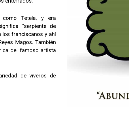
os enterrados.
o como Tetela, y era
gnifica “serpiente de
e los franciscanos y ahí
3 Reyes Magos. También
ica del famoso artista
riedad de viveros de
.