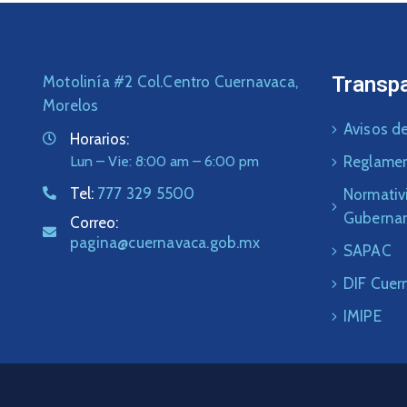
Transp
Motolinía #2 Col.Centro Cuernavaca,
Morelos
Avisos de
Horarios:
Lun – Vie: 8:00 am – 6:00 pm
Reglame
Tel:
777 329 5500
Normativ
Guberna
Correo:
pagina@cuernavaca.gob.mx
SAPAC
DIF Cuer
IMIPE