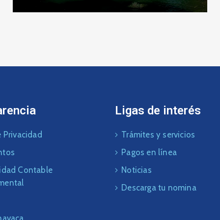
arencia
Ligas de interés
 Privacidad
Trámites y servicios
ntos
Pagos en línea
idad Contable
Noticias
mental
Descarga tu nomina
navaca