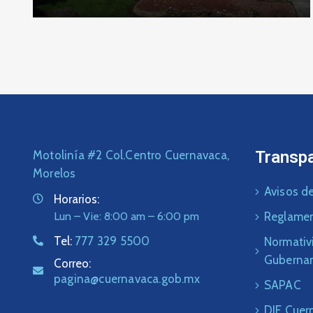
Transp
Motolinía #2 Col.Centro Cuernavaca,
Morelos
Avisos de
Horarios:
Lun – Vie: 8:00 am – 6:00 pm
Reglame
Tel:
777 329 5500
Normativ
Guberna
Correo:
pagina@cuernavaca.gob.mx
SAPAC
DIF Cuer