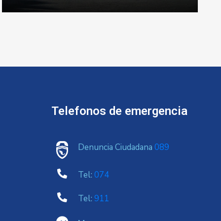
Telefonos de emergencia
Denuncia Ciudadana
089
Tel:
074
Tel:
911