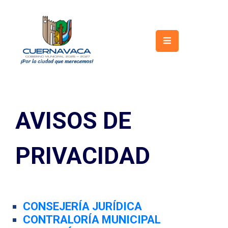
Inicio
Gobierno
Turismo
AVISOS DE
Trámites
y
Servicios
PRIVACIDAD
Licitaciones
Transparencia
CONSEJERÍA JURÍDICA
Directorio
CONTRALORÍA MUNICIPAL