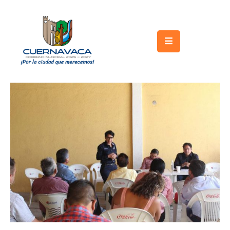
Inicio
Gobierno
Turismo
Trámites
y
Servicios
Licitaciones
Transparencia
Directorio