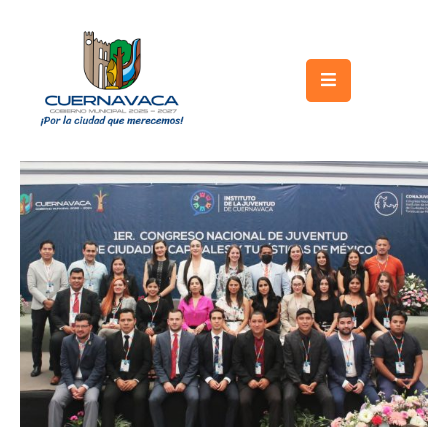
Inicio
Gobierno
Turismo
Trámites
y
Servicios
Licitaciones
Transparencia
Directorio