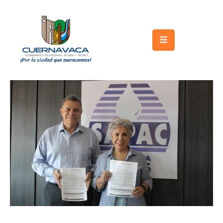
Inicio
Gobierno
Turismo
Trámites
y
Servicios
Licitaciones
Transparencia
Directorio