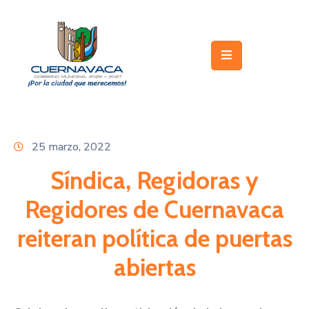
Inicio
Gobierno
Turismo
25 marzo, 2022
Trámites
y
Síndica, Regidoras y
Servicios
Regidores de Cuernavaca
Licitaciones
reiteran política de puertas
Transparencia
abiertas
Directorio