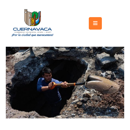
Inicio
Gobierno
Turismo
Trámites
y
Servicios
Licitaciones
Transparencia
Directorio