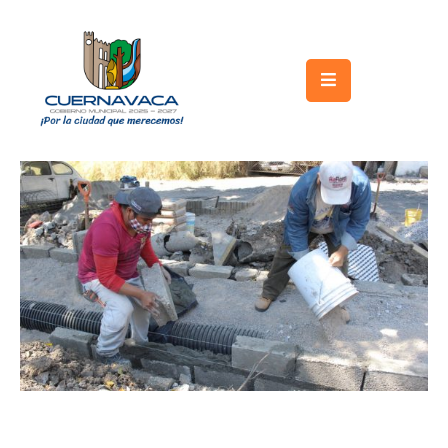
Inicio
Gobierno
Turismo
Trámites
y
Servicios
Licitaciones
Transparencia
Directorio