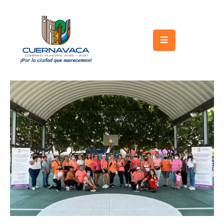
Inicio
Gobierno
Turismo
Trámites
y
Servicios
Licitaciones
Transparencia
Directorio