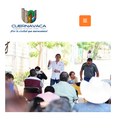
Inicio
Gobierno
Turismo
Trámites
y
Servicios
Licitaciones
Transparencia
Directorio