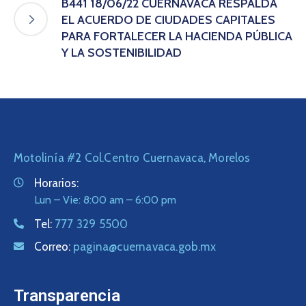
B441 18/06/22 CUERNAVACA RESPALDA
EL ACUERDO DE CIUDADES CAPITALES
PARA FORTALECER LA HACIENDA PÚBLICA
Y LA SOSTENIBILIDAD
Motolinía #2 Col.Centro Cuernavaca, Morelos
Horarios:
Lun – Vie: 8:00 am – 6:00 pm
Tel:
777 329 5500
Correo:
pagina@cuernavaca.gob.mx
Transparencia