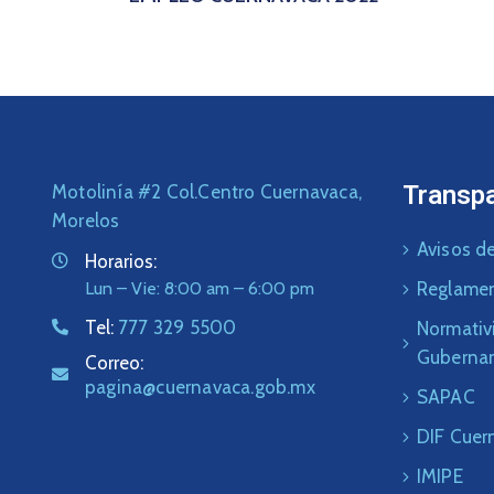
Transp
Motolinía #2 Col.Centro Cuernavaca,
Morelos
Avisos de
Horarios:
Lun – Vie: 8:00 am – 6:00 pm
Reglame
Tel:
777 329 5500
Normativ
Guberna
Correo:
pagina@cuernavaca.gob.mx
SAPAC
DIF Cuer
IMIPE