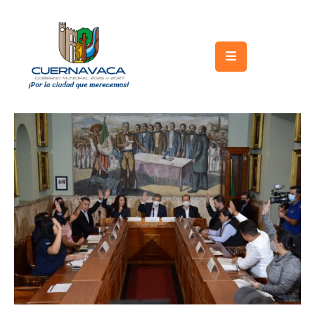
Inicio
Gobierno
Turismo
Trámites
y
Servicios
Licitaciones
Transparencia
Directorio