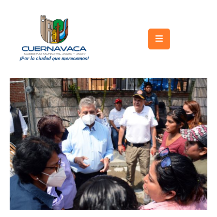
Inicio
Gobierno
Turismo
Trámites
y
Servicios
Licitaciones
Transparencia
Directorio