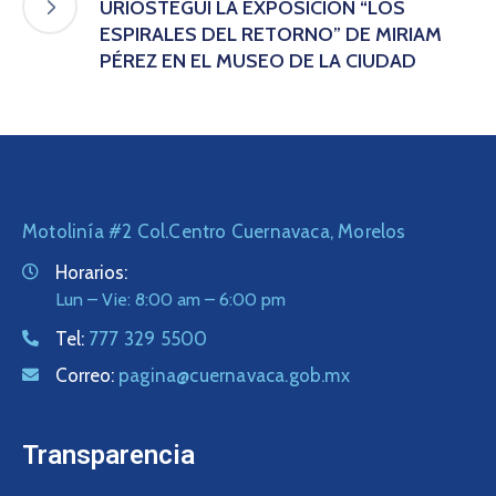
URIÓSTEGUI LA EXPOSICIÓN “LOS
ESPIRALES DEL RETORNO” DE MIRIAM
PÉREZ EN EL MUSEO DE LA CIUDAD
Motolinía #2 Col.Centro Cuernavaca, Morelos
Horarios:
Lun – Vie: 8:00 am – 6:00 pm
Tel:
777 329 5500
Correo:
pagina@cuernavaca.gob.mx
Transparencia