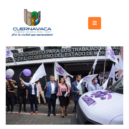
Inicio
Gobierno
Turismo
Trámites
y
Servicios
Licitaciones
Transparencia
Directorio