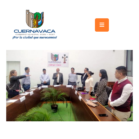
Inicio
Gobierno
Turismo
Trámites
y
Servicios
Licitaciones
Transparencia
Directorio