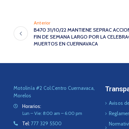
Anterior
B470 31/10/22 MANTIENE SEPRAC ACCIO
FIN DE SEMANA LARGO POR LA CELEBRA
MUERTOS EN CUERNAVACA
Transp
Motolinía #2 Col.Centro Cuernavaca,
Morelos
Avisos de
Horarios:
Lun – Vie: 8:00 am – 6:00 pm
Reglame
Tel:
777 329 5500
Normativ