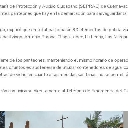
taría de Protección y Auxilio Ciudadano (SEPRAC) de Cuernavaca,
erentes panteones que hay en la demarcación para salvaguardar la 
iago, explicó que en total participarán 90 elementos de policía 
capantzingo, Antonio Barona, Chapultepec, La Leona, Las Margar
l cierre de los panteones, manteniendo el mismo horario de opera
eles difuntos es abstenerse de utilizar contenedores de agua, com
ellas de vidrio; en cuanto a las medidas sanitarias, no se permitir
lación comunicarse directamente al teléfono de Emergencia del C