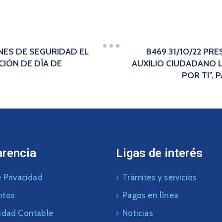
NES DE SEGURIDAD EL
B469 31/10/22 PR
CIÓN DE DÍA DE
AUXILIO CIUDADANO 
POR TI”,
arencia
Ligas de interés
 Privacidad
Trámites y servicios
ntos
Pagos en línea
idad Contable
Noticias