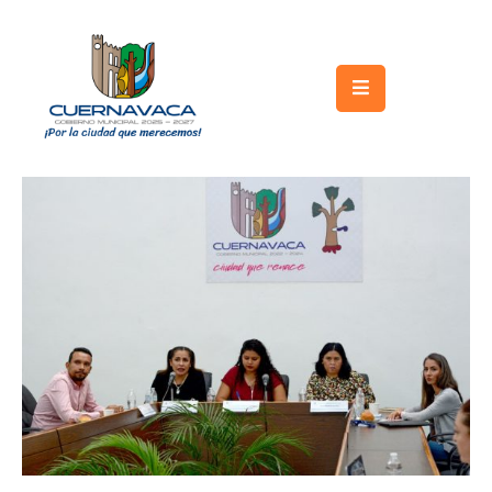
Inicio
Gobierno
Turismo
Trámites
y
Servicios
Licitaciones
Transparencia
Directorio