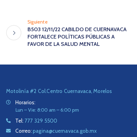
Siguiente
B503 12/11/22 CABILDO DE CUERNAVACA
FORTALECE POLÍTICAS PÚBLICAS A
FAVOR DE LA SALUD MENTAL
Motolinía #2 Col.Centro Cuernavaca, Morelos
Horarios:
Lun – Vie: 8:00 am – 6:00 pm
Tel:
777 329 5500
Correo:
pagina@cuernavaca.gob.mx