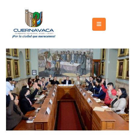
Inicio
Gobierno
Turismo
Trámites
y
Servicios
Licitaciones
Transparencia
Directorio