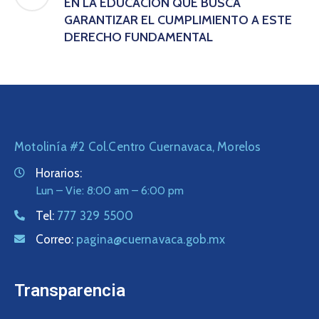
EN LA EDUCACIÓN QUE BUSCA
GARANTIZAR EL CUMPLIMIENTO A ESTE
DERECHO FUNDAMENTAL
Motolinía #2 Col.Centro Cuernavaca, Morelos
Horarios:
Lun – Vie: 8:00 am – 6:00 pm
Tel:
777 329 5500
Correo:
pagina@cuernavaca.gob.mx
Transparencia