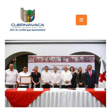
Inicio
Gobierno
Turismo
Trámites
y
Servicios
Licitaciones
Transparencia
Directorio