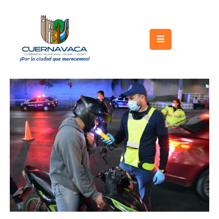
Inicio
Gobierno
Turismo
Trámites
y
Servicios
Licitaciones
Transparencia
Directorio