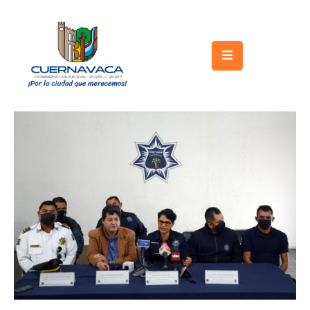
Inicio
Gobierno
Turismo
Trámites
y
Servicios
Licitaciones
Transparencia
Directorio