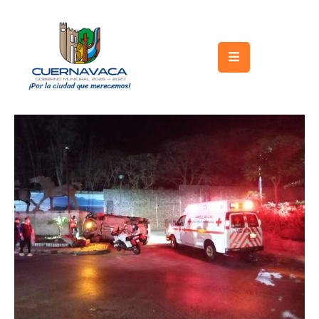
Inicio
Gobierno
Turismo
Trámites
y
Servicios
Licitaciones
Transparencia
Directorio