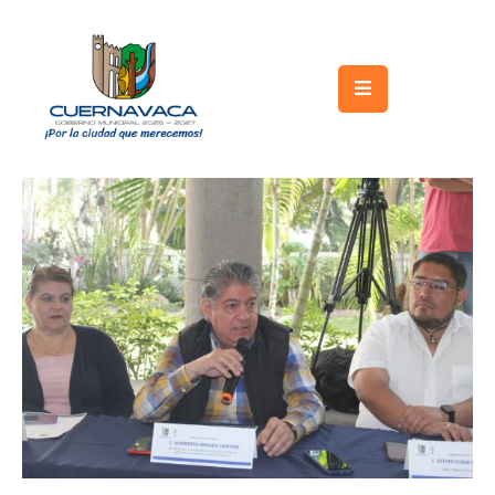
Inicio
Gobierno
Turismo
Trámites
y
Servicios
Licitaciones
Transparencia
Directorio