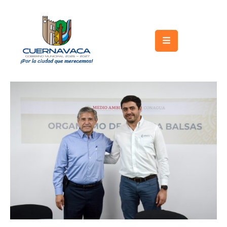
Inicio
Gobierno
Turismo
Trámites
y
Servicios
Licitaciones
Transparencia
Directorio