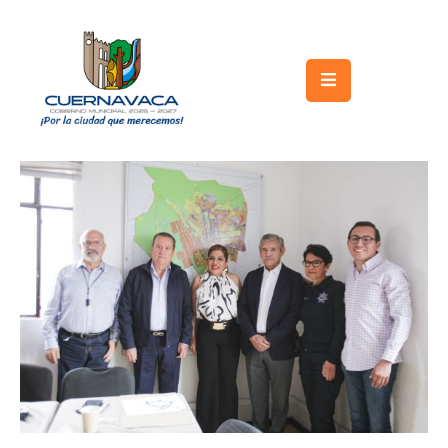
Inicio
Gobierno
Turismo
Trámites
y
Servicios
Licitaciones
Transparencia
Directorio