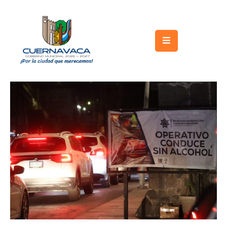
Inicio
Gobierno
Turismo
Trámites
y
Servicios
Licitaciones
Transparencia
Directorio