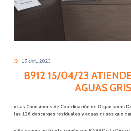
15 abril, 2023
B912 15/04/23 ATIEN
AGUAS GRI
• Las Comisiones de Coordinación de Organismos De
las 126 descargas residuales y aguas grises que dañ
• Se genera un frente común con SAPAC y la Direcc