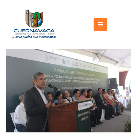
Inicio
Gobierno
Turismo
Trámites
y
Servicios
Licitaciones
Transparencia
Directorio