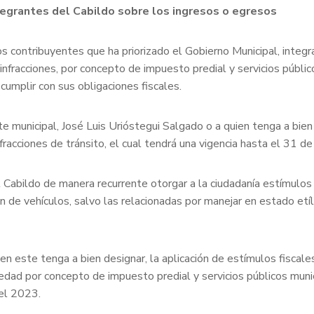
ntegrantes del Cabildo sobre los ingresos o egresos
los contribuyentes que ha priorizado el Gobierno Municipal, inte
nfracciones, por concepto de impuesto predial y servicios públic
cumplir con sus obligaciones fiscales.
nte municipal, José Luis Urióstegui Salgado o a quien tenga a bien
acciones de tránsito, el cual tendrá una vigencia hasta el 31 de
el Cabildo de manera recurrente otorgar a la ciudadanía estímulo
n de vehículos, salvo las relacionadas por manejar en estado etíl
ien este tenga a bien designar, la aplicación de estímulos fiscal
 edad por concepto de impuesto predial y servicios públicos munic
del 2023.