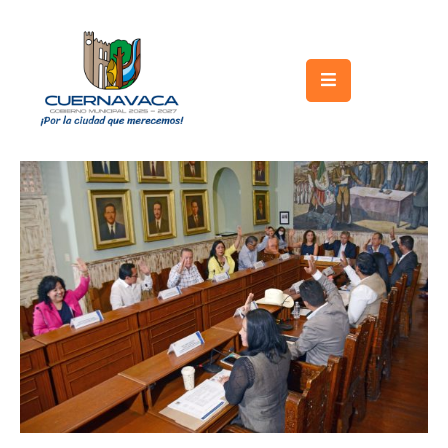
Inicio
Gobierno
Turismo
Trámites
y
Servicios
Licitaciones
Transparencia
Directorio