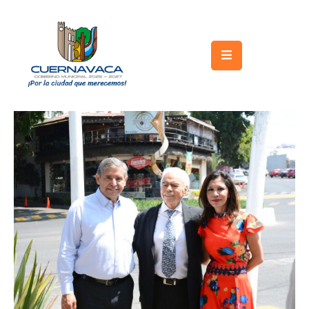
Inicio
Gobierno
Turismo
Trámites
y
Servicios
Licitaciones
Transparencia
Directorio