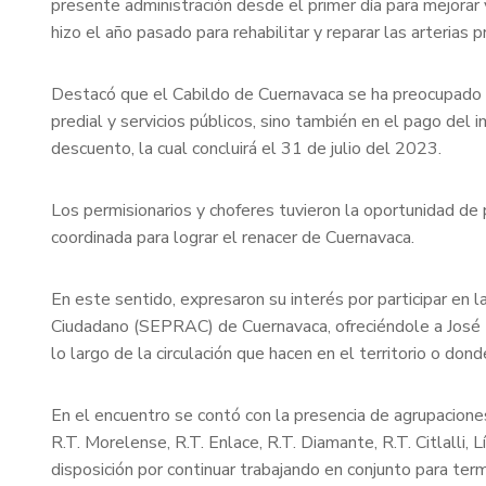
presente administración desde el primer día para mejorar
hizo el año pasado para rehabilitar y reparar las arterias 
Destacó que el Cabildo de Cuernavaca se ha preocupado po
predial y servicios públicos, sino también en el pago del
descuento, la cual concluirá el 31 de julio del 2023.
Los permisionarios y choferes tuvieron la oportunidad d
coordinada para lograr el renacer de Cuernavaca.
En este sentido, expresaron su interés por participar en 
Ciudadano (SEPRAC) de Cuernavaca, ofreciéndole a José Lu
lo largo de la circulación que hacen en el territorio o do
En el encuentro se contó con la presencia de agrupacion
R.T. Morelense, R.T. Enlace, R.T. Diamante, R.T. Citlalli
disposición por continuar trabajando en conjunto para ter