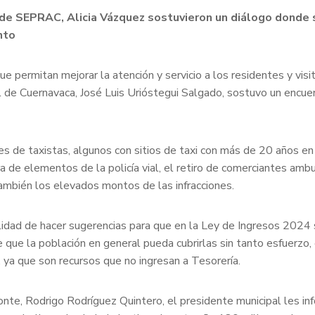
ar de SEPRAC, Alicia Vázquez sostuvieron un diálogo donde
nto
ue permitan mejorar la atención y servicio a los residentes y vi
l de Cuernavaca, José Luis Urióstegui Salgado, sostuvo un encuent
s de taxistas, algunos con sitios de taxi con más de 20 años en 
a de elementos de la policía vial, el retiro de comerciantes amb
también los elevados montos de las infracciones.
ibilidad de hacer sugerencias para que en la Ley de Ingresos 2024
 que la población en general pueda cubrirlas sin tanto esfuerzo, 
 ya que son recursos que no ingresan a Tesorería.
nte, Rodrigo Rodríguez Quintero, el presidente municipal les inf