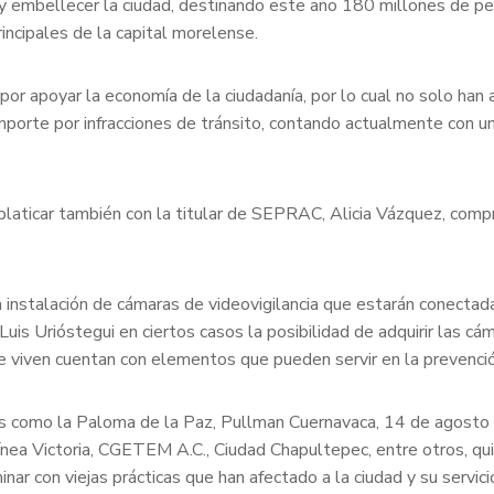
 y embellecer la ciudad, destinando este año 180 millones de pe
principales de la capital morelense.
r apoyar la economía de la ciudadanía, por lo cual no solo han
 importe por infracciones de tránsito, contando actualmente con
e platicar también con la titular de SEPRAC, Alicia Vázquez, co
la instalación de cámaras de videovigilancia que estarán conectad
is Urióstegui en ciertos casos la posibilidad de adquirir las cá
nde viven cuentan con elementos que pueden servir en la prevenció
es como la Paloma de la Paz, Pullman Cuernavaca, 14 de agosto d
, Línea Victoria, CGETEM A.C., Ciudad Chapultepec, entre otros, 
minar con viejas prácticas que han afectado a la ciudad y su serv