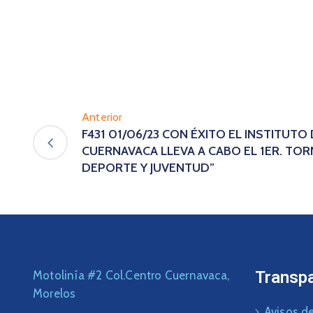
Anterior
F431 01/06/23 CON ÉXITO EL INSTITUTO
CUERNAVACA LLEVA A CABO EL 1ER. TOR
DEPORTE Y JUVENTUD”
Transp
Motolinía #2 Col.Centro Cuernavaca,
Morelos
Avisos de