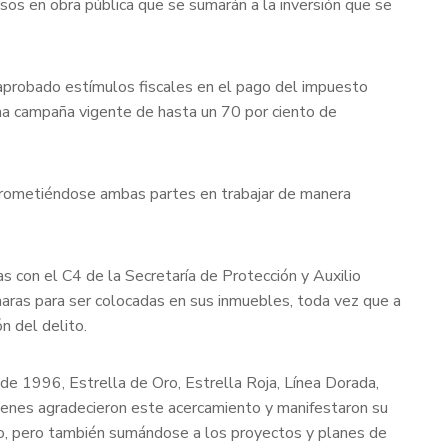
sos en obra pública que se sumarán a la inversión que se
 aprobado estímulos fiscales en el pago del impuesto
 una campaña vigente de hasta un 70 por ciento de
mprometiéndose ambas partes en trabajar de manera
as con el C4 de la Secretaría de Protección y Auxilio
maras para ser colocadas en sus inmuebles, toda vez que a
n del delito.
e 1996, Estrella de Oro, Estrella Roja, Línea Dorada,
quienes agradecieron este acercamiento y manifestaron su
icio, pero también sumándose a los proyectos y planes de