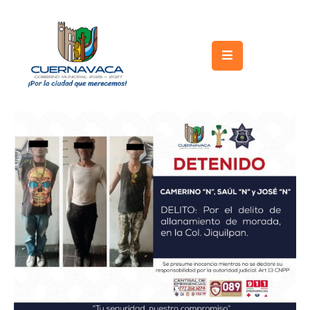
Inicio
Gobierno
Turismo
Trámites
y
Servicios
Licitaciones
Transparencia
Directorio