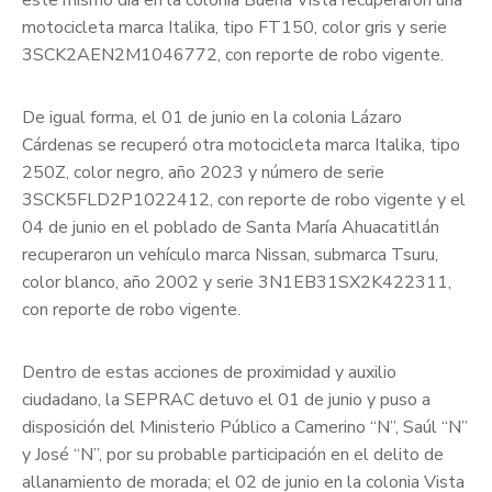
este mismo día en la colonia Buena Vista recuperaron una
motocicleta marca Italika, tipo FT150, color gris y serie
3SCK2AEN2M1046772, con reporte de robo vigente.
De igual forma, el 01 de junio en la colonia Lázaro
Cárdenas se recuperó otra motocicleta marca Italika, tipo
250Z, color negro, año 2023 y número de serie
3SCK5FLD2P1022412, con reporte de robo vigente y el
04 de junio en el poblado de Santa María Ahuacatitlán
recuperaron un vehículo marca Nissan, submarca Tsuru,
color blanco, año 2002 y serie 3N1EB31SX2K422311,
con reporte de robo vigente.
Dentro de estas acciones de proximidad y auxilio
ciudadano, la SEPRAC detuvo el 01 de junio y puso a
disposición del Ministerio Público a Camerino “N”, Saúl “N”
y José “N”, por su probable participación en el delito de
allanamiento de morada; el 02 de junio en la colonia Vista