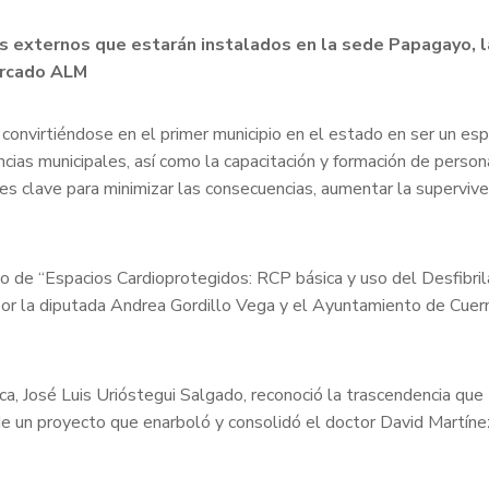
res externos que estarán instalados en la sede Papagayo, l
ercado ALM
 convirtiéndose en el primer municipio en el estado en ser un esp
as municipales, así como la capacitación y formación de persona
es clave para minimizar las consecuencias, aumentar la supervive
uito de “Espacios Cardioprotegidos: RCP básica y uso del Desfibr
or la diputada Andrea Gordillo Vega y el Ayuntamiento de Cuer
ca, José Luis Urióstegui Salgado, reconoció la trascendencia qu
de un proyecto que enarboló y consolidó el doctor David Martín