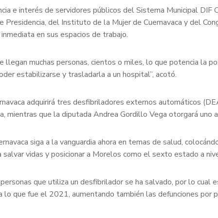
sencia e interés de servidores públicos del Sistema Municipal DI
e Presidencia, del Instituto de la Mujer de Cuernavaca y del Cong
 inmediata en sus espacios de trabajo.
llegan muchas personas, cientos o miles, lo que potencia la pos
der estabilizarse y trasladarla a un hospital”, acotó.
rnavaca adquirirá tres desfibriladores externos automáticos (DE
ca, mientras que la diputada Andrea Gordillo Vega otorgará uno
uernavaca siga a la vanguardia ahora en temas de salud, colocánd
 salvar vidas y posicionar a Morelos como el sexto estado a nive
sonas que utiliza un desfibrilador se ha salvado, por lo cual es 
a lo que fue el 2021, aumentando también las defunciones por p