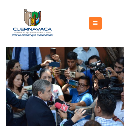
Inicio
Gobierno
Turismo
Trámites
y
Servicios
Licitaciones
Transparencia
Directorio