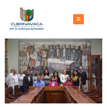
Inicio
Gobierno
Turismo
Trámites
y
Servicios
Licitaciones
Transparencia
Directorio