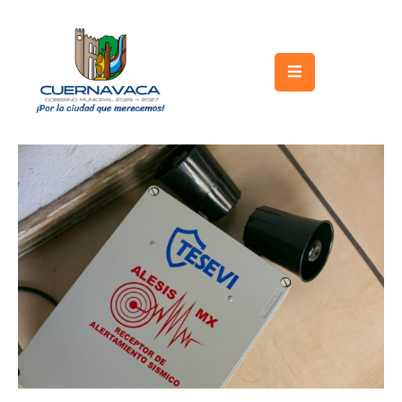
Inicio
Gobierno
Turismo
Trámites
y
Servicios
Licitaciones
Transparencia
Directorio