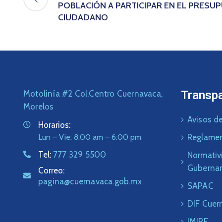
POBLACIÓN A PARTICIPAR EN EL PRESU
CIUDADANO
Transp
Motolinía #2 Col.Centro Cuernavaca,
Morelos
Avisos de
Horarios:
Lun – Vie: 8:00 am – 6:00 pm
Reglame
Tel:
777 329 5500
Normativ
Guberna
Correo:
pagina@cuernavaca.gob.mx
SAPAC
DIF Cuer
IMIPE