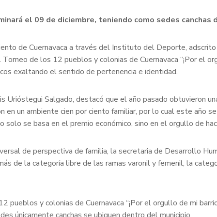
ulminará el 09 de diciembre, teniendo como sedes canchas 
iento de Cuernavaca a través del Instituto del Deporte, adscrito
Torneo de los 12 pueblos y colonias de Cuernavaca “¡Por el orgull
licos exaltando el sentido de pertenencia e identidad.
Luis Urióstegui Salgado, destacó que el año pasado obtuvieron u
n en un ambiente cien por ciento familiar, por lo cual este año s
o solo se basa en el premio económico, sino en el orgullo de hac
versal de perspectiva de familia, la secretaria de Desarrollo Hu
 de la categoría libre de las ramas varonil y femenil, la categoría
 pueblos y colonias de Cuernavaca “¡Por el orgullo de mi barrio 
edes únicamente canchas se ubiquen dentro del municipio.