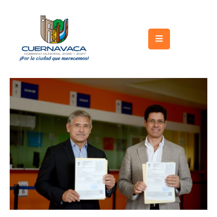
Inicio
Gobierno
Turismo
Trámites
y
Servicios
Licitaciones
Transparencia
Directorio