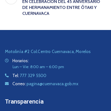
EN CELEBRACIÓN DEL 45 ANIVERSARIO
DE HERMANAMIENTO ENTRE ŌTAKI Y
CUERNAVACA
Motolinía #2 Col.Centro Cuernavaca, Morelos
Horarios:
Lun – Vie: 8:00 am – 6:00 pm
Tel:
777 329 5500
Correo:
pagina@cuernavaca.gob.mx
Transparencia