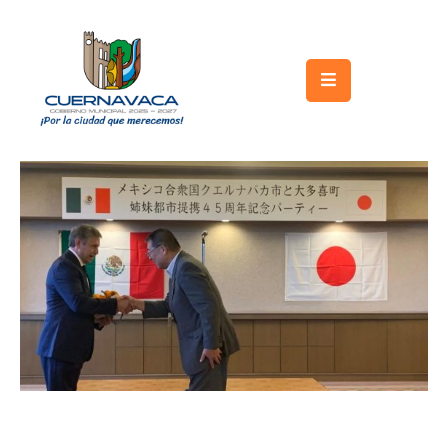
Inicio
Gobierno
Turismo
Trámites
y
Servicios
Licitaciones
Transparencia
Directorio