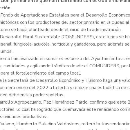
ación permanente que han mantenido con el Gobierno Munic
cción
el Fondo de Aportaciones Estatales para el Desarrollo Económi
istóricas con los productores del sector primario en la ciudad al
omo se había planteado desde el inicio de la administración.
e Desarrollo Rural Sustentable (COMUNDERS), este lunes se hiz
sanal, fungícola, acuícola, hortícola y ganaderos, pero además se
sumos.
ierno han avanzado en sumar el esfuerzo del Ayuntamiento al esf
es, cantidades y agilizando trámites desde el COMUNDERS, por l
para el fortalecimiento del campo local.
 a la Secretaría de Desarrollo Económico y Turismo haga una val
imero enero del 2022 a la fecha y realizar una estadística de sat
nen deficiencias poder suplirlas.
sarrollo Agropecuario, Paz Hernández Pardo, confirmó que este 2
ductores, lo cual ha logrado que Cuernavaca este renaciendo con 
 unidades productivas.
Turismo, Humberto Paladino Valdovinos, reiteró la trascendencia