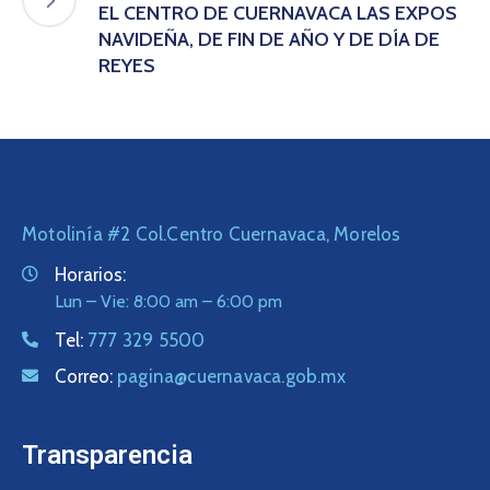
EL CENTRO DE CUERNAVACA LAS EXPOS
NAVIDEÑA, DE FIN DE AÑO Y DE DÍA DE
REYES
Motolinía #2 Col.Centro Cuernavaca, Morelos
Horarios:
Lun – Vie: 8:00 am – 6:00 pm
Tel:
777 329 5500
Correo:
pagina@cuernavaca.gob.mx
Transparencia