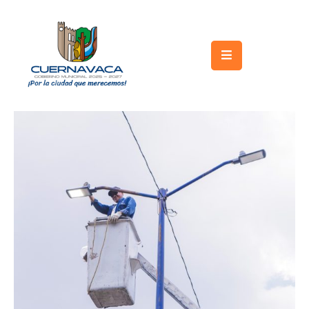
Inicio
Gobierno
Turismo
Trámites
y
Servicios
Licitaciones
Transparencia
Directorio